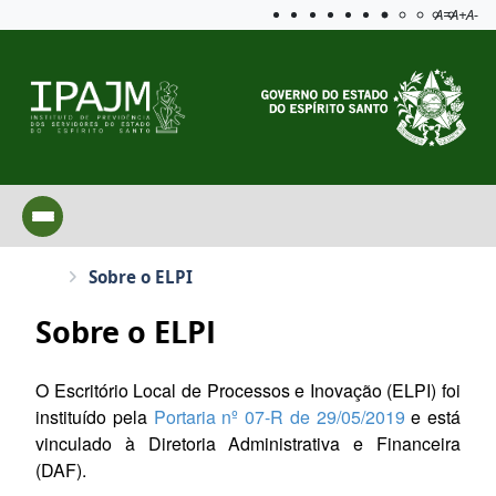
Acessibilida
Aplicar c
A=
A+
A-
Sobre o ELPI
Sobre o ELPI
O Escritório Local de Processos e Inovação (ELPI) foi
instituído pela
Portaria nº 07-R de 29/05/2019
e está
vinculado à Diretoria Administrativa e Financeira
(DAF).