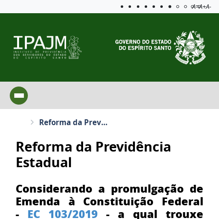
Acessibilida
Aplicar c
A=
A+
A-
Reforma da Previdência Estadual
Reforma da Previdência
Estadual
Considerando a promulgação de
Emenda à Constituição Federal
-
EC 103/2019
- a qual trouxe