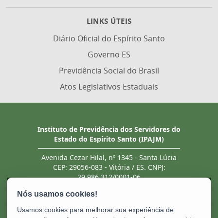
LINKS ÚTEIS
Diário Oficial do Espírito Santo
Governo ES
Previdência Social do Brasil
Atos Legislativos Estaduais
Instituto de Previdência dos Servidores do
Estado do Espírito Santo (IPAJM)
Avenida Cezar Hilal, nº 1345 - Santa Lúcia
CEP: 29056-083 - Vitória / ES. CNPJ:
29.986.312/0001-06
Tel.: (27) 3201 3180 / 3202 8131 (recebe ligação
de telefones fixo e celular). Atendimento
presencial deve ser previamente agendado.
Usamos cookies para melhorar sua experiência de
E-mail:
ipajm@ipajm.es.gov.br