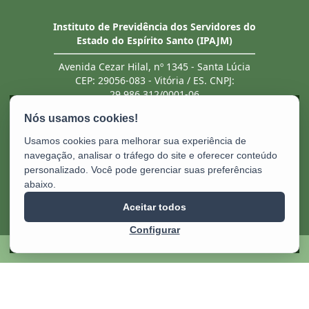
Instituto de Previdência dos Servidores do
Estado do Espírito Santo (IPAJM)
Avenida Cezar Hilal, nº 1345 - Santa Lúcia
CEP: 29056-083 - Vitória / ES. CNPJ:
29.986.312/0001-06
Tel.: (27) 3201 3180 / 3202 8131 (recebe ligação
de telefones fixo e celular). Atendimento
presencial deve ser previamente agendado.
Usamos cookies para melhorar sua experiência de
E-mail:
ipajm@ipajm.es.gov.br
navegação, analisar o tráfego do site e oferecer conteúdo
personalizado. Você pode gerenciar suas preferências
abaixo.
Aceitar todos
Configurar
2025 – 2026 | Desenvolvido pelo
PRODEST
com Software Livre.