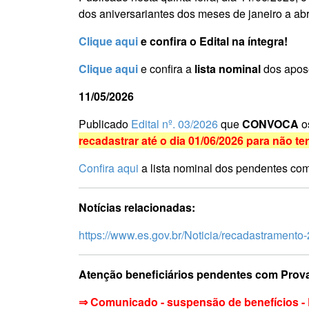
dos aniversariantes dos meses de janeiro a abr
Clique aqui
e confira o Edital na íntegra!
Clique aqui
e
confira a
lista nominal
dos apose
11/05/2026
Publicado
Edital nº. 03/2026
que
CONVOCA
o
recadastrar até o dia 01/06/2026 para não te
Confira aqui
a lista nominal dos pendentes com
Notícias relacionadas:
https://www.es.gov.br/Noticia/recadastrament
Atenção beneficiários pendentes com Prova
⇒ Comunicado - suspensão de benefícios