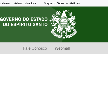
Acessibilidade
Aplicar contraste
vidoria
Administrador
Mapa do Site
A=
A+
A-
Fale Conosco
Webmail