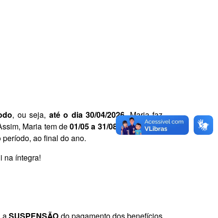
íodo
, ou seja,
até o dia 30/04/2026
. Maria faz
 Assim, Maria tem de
01/05 a 31/08
para realizar
período, ao final do ano.
 na íntegra!
A a
SUSPENSÃO
do pagamento dos benefícios