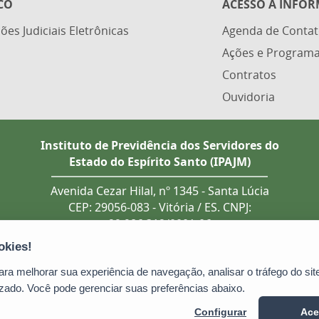
CO
ACESSO À INFO
ões Judiciais Eletrônicas
Agenda de Contat
Ações e Program
Contratos
Ouvidoria
Instituto de Previdência dos Servidores do
Estado do Espírito Santo (IPAJM)
Avenida Cezar Hilal, nº 1345 - Santa Lúcia
CEP: 29056-083 - Vitória / ES. CNPJ:
29.986.312/0001-06
Tel.: (27) 3201 3180 / 3202 8131 (recebe
ligação de telefones fixo e celular).
Atendimento presencial deve ser
a melhorar sua experiência de navegação, analisar o tráfego do site
previamente agendado.
zado. Você pode gerenciar suas preferências abaixo.
E-mail:
ipajm@ipajm.es.gov.br
Configurar
Ace