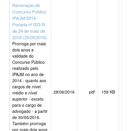
Renovação do
Concurso Público
IPAJM/2014 -
Portaria nº 003-R
de 24 de maio de
2016 (25/05/2016)
Prorroga por mais
dois anos a
validade do
Concurso Público
realizado pelo
IPAJM no ano de
2014 - quanto aos
cargos de nível
28/06/2016
pdf
159 KB
BAI
médio e nível
superior - exceto
para o cargo de
advogado - a partir
de 30/05/2016.
Também prorroga
por mais dois anos