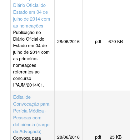
Diário Oficial do
Estado em 04 de
julho de 2014 com
as nomeações
Publicação no
Diário Oficial do
28/06/2016
pdf
670 KB
BAI
Estado em 04 de
julho de 2014 com
as primeiras
nomeações
referentes ao
concurso
IPAJM/2014/01.
Edital de
Convocação para
Perícia Médica -
Pessoas com
deficiência (cargo
de Advogado)
28/06/2016
pdf
25 KB
BAI
Convoca para