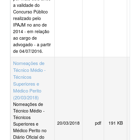
a validade do
Concurso Público
realizado pelo
IPAJM no ano de
2014 - em relação
ao cargo de
advogado - a partir
de 04/07/2016.
Nomeações de
Técnico Médio -
Técnicos
Superiores e
Médico Perito
(20/03/2018)
Nomeações de
Técnico Médio -
Técnicos
20/03/2018
pdf
191 KB
BAI
Superiores e
Médico Perito no
Diário Oficial do