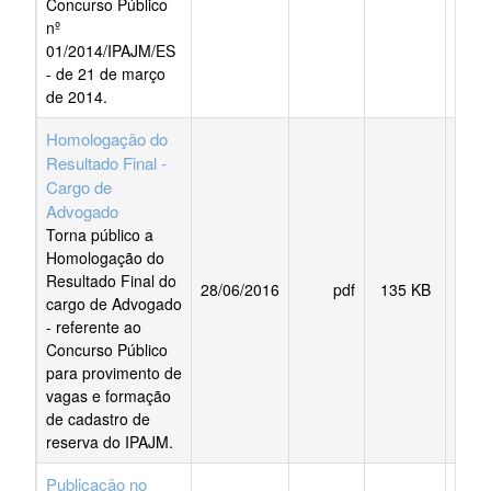
Concurso Público
nº
01/2014/IPAJM/ES
- de 21 de março
de 2014.
Homologação do
Resultado Final -
Cargo de
Advogado
Torna público a
Homologação do
Resultado Final do
28/06/2016
pdf
135 KB
BAI
cargo de Advogado
- referente ao
Concurso Público
para provimento de
vagas e formação
de cadastro de
reserva do IPAJM.
Publicação no