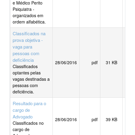
e Médico Perito
Psiquiatra -
organizados em
ordem alfabética.
Classificados na
prova objetiva -
vaga para
pessoas com
deficiência
28/06/2016
pdf
31 KB
BAI
Classificados
optantes pelas
vagas destinadas a
pessoas com
deficiência.
Resultado para o
cargo de
Advogado
28/06/2016
pdf
39 KB
BAI
Classificados no
cargo de