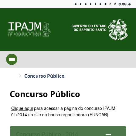
Acessibilida
Aplicar c
A=
A+
A-
Concurso Público
Concurso Público
Clique aqui
para acessar a página do concurso IPAJM
01/2014 no site da banca organizadora (FUNCAB).
Concurso Público - 2014