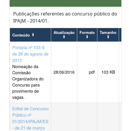
Publicações referentes ao concurso público do
IPAJM - 2014/01.
Atualização
Formato
Tamanho
Conteúdo
Portaria nº 103-S
de 26 de agosto de
2013
Nomeação da
28/06/2016
pdf
103 KB
BAI
Comissão
Organizadora do
Concurso para
provimento de
vagas.
Edital de Concurso
Público nº
01/2014/IPAJM/ES
- de 21 de março