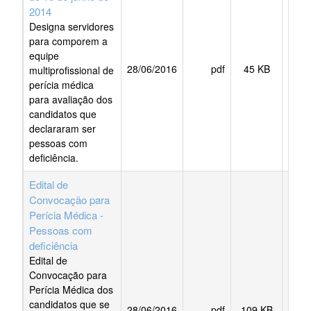
2014
Designa servidores
para comporem a
equipe
28/06/2016
pdf
45 KB
BAI
multiprofissional de
perícia médica
para avaliação dos
candidatos que
declararam ser
pessoas com
deficiência.
Edital de
Convocação para
Perícia Médica -
Pessoas com
deficiência
Edital de
Convocação para
Perícia Médica dos
candidatos que se
28/06/2016
pdf
109 KB
BAI