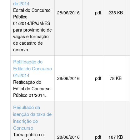
de 2014
Edital do Concurso
28/06/2016
pdf
235 KB
BAI
Público
01/2014/IPAJM/ES
para provimento de
vagas e formação
de cadastro de
reserva.
Retificação do
Edital do Concurso
01/2014
28/06/2016
pdf
78 KB
BAI
Retificação do
Edital do Concurso
Público 01/2014.
Resultado da
isenção da taxa de
inscrição do
Concurso
Torna público o
28/06/2016
pdf
187 KB
BAI