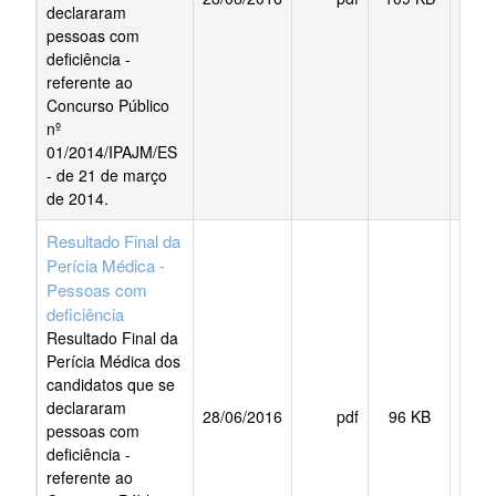
declararam
pessoas com
deficiência -
referente ao
Concurso Público
nº
01/2014/IPAJM/ES
- de 21 de março
de 2014.
Resultado Final da
Perícia Médica -
Pessoas com
deficiência
Resultado Final da
Perícia Médica dos
candidatos que se
declararam
28/06/2016
pdf
96 KB
BAI
pessoas com
deficiência -
referente ao