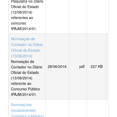
Psiquiatra no Diário
Oficial do Estado
(12/08/2014)
referentes ao
concurso
IPAJM/2014/01.
Nomeação de
Contador no Diário
Oficial do Estado
(13/08/2014)
Nomeação de
28/06/2016
pdf
227 KB
BAI
Contador no Diário
Oficial do Estado
(13/08/2014)
referente ao
Concurso Público
IPAJM/2014/01.
Nomeações
insubsistentes:
Contador e Médico