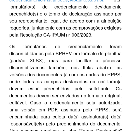
Renascença DTVM
Intermediário
formulário(s) de credenciamento devidamente
preenchido(s) e o termo de declaração assinado por
S3 Caceis Brasil DTVM
Administrador
seu representante legal, de acordo com a atribuição
requerida, juntamente com as comprovações exigidas
Banco do Nordeste
Gestor, Distri
pela Resolução CA-IPAJM nº 003/2023.
Genial Investimentos
Intermediário
Os formulários de credenciamento foram
disponibilidados pela SPREV em formato de planilha
Intrag DTVM
Administrador
(padrão XLSX), mas para facilitar o processo
disponibilizamos também, nos links abaixo, as
Modal DTVM
Administrador
versões dos documentos já com os dados do RPPS,
onde todos os campos destacados na cor laranja
BTG PSF
Administrador
devem estar preenchidos pelo solicitante. Os
AZ Quest
Gestor
documentos devem ser enviados no formato original,
editável. Caso o credenciamento seja autorizado,
Privatiza
Distribuidor
uma versão em PDF, assinada pelo RPPS, será
encaminhada para coleta da(s) assinatura(s) do(s)
Guepardo Investimentos
Gestor, Distri
responsável(eis) pelo preenchimento do documento.
Nos mesmos arquivos, a aba “Termo Declaração”