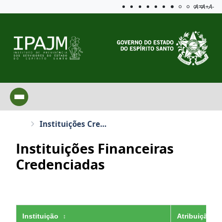
Acessibilida
Aplicar c
A=
A+
A-
Instituições Credenciadas
Instituições Financeiras
Credenciadas
Instituição
Atribuição
↕
↕