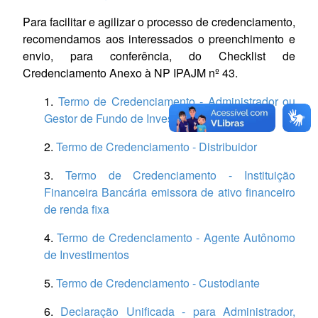
Grid
Distribuidor
Para facilitar e agilizar o processo de credenciamento,
recomendamos aos interessados o preenchimento e
BTG Pactual CTVM
Intermediário
envio, para conferência, do Checklist de
Credenciamento Anexo à NP IPAJM nº 43.
Itaú Unibanco
Administrador,
1.
Termo de Credenciamento - Administrador ou
Itaú Asset
Gestor
Gestor de Fundo de Investimento
2.
Termo de Credenciamento - Distribuidor
Bradesco
Administrador,
3.
Termo de Credenciamento - Instituição
BEM DTVM
Administrador
Financeira Bancária emissora de ativo financeiro
de renda fixa
XP CCTVM
Administrador,
4.
Termo de Credenciamento - Agente Autônomo
XP Vista Asset
Gestor
de Investimentos
XP Allocation
Gestor
5.
Termo de Credenciamento - Custodiante
Relação de instituições financeiras credenciadas:
6.
Declaração Unificada - para Administrador,