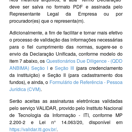
Bayes Capital
Gestor
deve ser salva no formato PDF e assinada pelo
Representante Legal da Empresa ou por
BTG Pactual Asset Management
Gestor
procurador(es) que o representa(m).
BTG Pactual Gestora de Recursos
Gestor
Adicionalmente, a fim de facilitar e tornar mais efetivo
o processo de validação das informações necessárias
Banco BTG Pactual
Distribuidor
para o fiel cumprimento das normas, sugere-se o
envio da Declaração Unificada, conforme modelo do
Mongeral Aegon Investimentos
Gestor
item 7 abaixo, os
Questionários Due Diligence - (QDD
ANBIMA) Seção I
e
Seção III
(para credenciamento
Caixa
Administrador,
da instituição) e Seção II (para cadastramento dos
fundos), e ainda, o
Formulário de Referência - Pessoa
Caixa Asset
Gestor
Jurídica (CVM)
.
Santander DTVM
Administrador
Serão aceitas as assinaturas eletrônicas validadas
pelo serviço VALIDAR, provido pelo Instituto Nacional
Santander Asset
Gestor
de Tecnologia da Informação - ITI, conforme MP
2.200-2 e Lei n° 14.063/20, disponível em
Banco Santander
Distribuidor
https://validar.iti.gov.br/
.