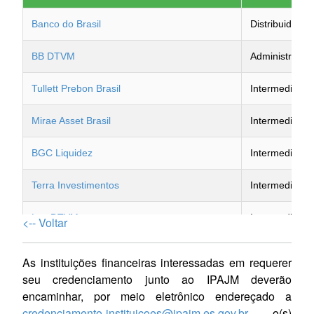
Banco do Brasil
Distribuidor, I
BB DTVM
Administrador
Tullett Prebon Brasil
Intermediário
Mirae Asset Brasil
Intermediário
BGC Liquidez
Intermediário
Terra Investimentos
Intermediário
Lev DTVM
Intermediário
<-- Voltar
Banestes DTVM
Administrador
As instituições financeiras interessadas em requerer
seu credenciamento junto ao IPAJM deverão
Banestes
Distribuidor
encaminhar, por meio eletrônico endereçado a
credenciamento-instituicoes@ipajm.es.gov.br
, o(s)