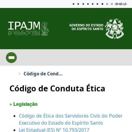
Acessibilida
Aplicar c
A=
A+
A-
Código de Conduta Ética
Código de Conduta Ética
» Legislação
Código de Ética dos Servidores Civis do Poder
Executivo do Estado do Espírito Santo
Lei Estadual (ES) Nº 10.793/2017