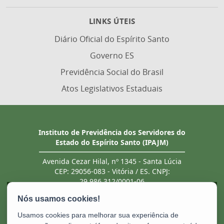
LINKS ÚTEIS
Diário Oficial do Espírito Santo
Governo ES
Previdência Social do Brasil
Atos Legislativos Estaduais
Instituto de Previdência dos Servidores do
Estado do Espírito Santo (IPAJM)
Avenida Cezar Hilal, nº 1345 - Santa Lúcia
CEP: 29056-083 - Vitória / ES. CNPJ:
29.986.312/0001-06
Tel.: (27) 3201 3180 / 3202 8131 (recebe ligação
de telefones fixo e celular). Atendimento
presencial deve ser previamente agendado.
Usamos cookies para melhorar sua experiência de
E-mail:
ipajm@ipajm.es.gov.br