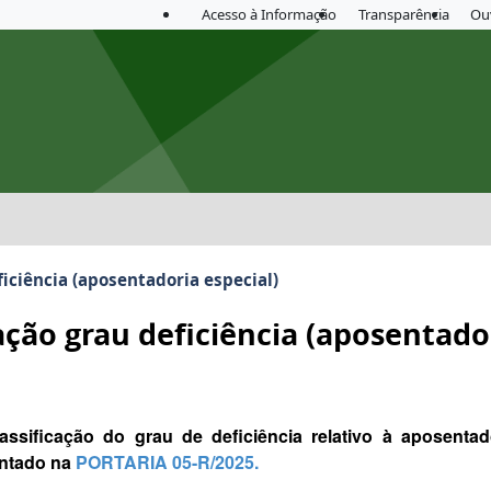
Acesso à Informação
Transparência
Ou
iciência (aposentadoria especial)
ação grau deficiência (aposentador
lassificação do grau de deficiência relativo à apose
entado na
PORTARIA 05-R/2025.