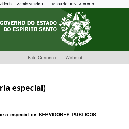
Acessibilidade
Aplicar contraste
vidoria
Administrador
Mapa do Site
A=
A+
A-
Fale Conosco
Webmail
ia especial)
ntadoria especial de SERVIDORES PÚBLICOS