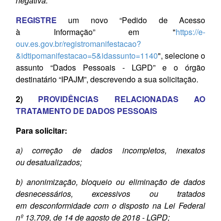
negativa.
REGISTRE
um novo “Pedido de Acesso
à Informação” em "
https://e-
ouv.es.gov.br/registromanifestacao?
&idtipomanifestacao=5&idassunto=1140
", selecione o
assunto “Dados Pessoais - LGPD” e o órgão
destinatário “IPAJM”, descrevendo a sua solicitação.
2)
PROVIDÊNCIAS RELACIONADAS AO
TRATAMENTO DE DADOS PESSOAIS
Para solicitar:
a) correção de dados incompletos, inexatos
ou
desatualizados;
b) anonimização, bloqueio ou eliminação de
dados
desnecessários, excessivos ou tratados
em
desconformidade com o disposto na Lei Federal
nº
13.709, de 14 de agosto de 2018 - LGPD;