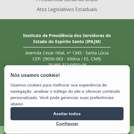
Atos Legislativos Estaduais
Instituto de Previdência dos Servidores do
Estado do Espírito Santo (IPAJM)
Avenida Cezar Hilal, nº 1345 - Santa Lúcia
CEP: 29056-083 - Vitória / ES. CNPJ:
29.986.312/0001-06
Tel.: (27) 3201 3180 / 3202 8131 (recebe ligação
de telefones fixo e celular). Atendimento
presencial deve ser previamente agendado.
Usamos cookies para melhorar sua experiência de
E-mail:
ipajm@ipajm.es.gov.br
navegação, analisar o tráfego do site e oferecer conteúdo
personalizado. Você pode gerenciar suas preferências
abaixo.
Aceitar todos
Configurar
2025 – 2026 | Desenvolvido pelo
PRODEST
com Software Livre.