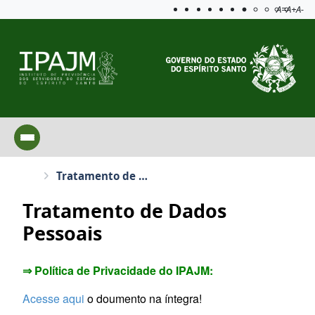
Acessibilida
Aplicar c
A=
A+
A-
Tratamento de Dados Pessoais
Tratamento de Dados
Pessoais
⇒ Política de Privacidade do IPAJM:
Acesse aqui
o doumento na íntegra!