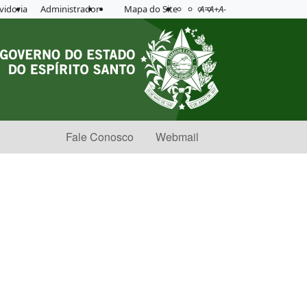
Acessibilidade
Aplicar contraste
vidoria
Administrador
Mapa do Site
A=
A+
A-
Fale Conosco
Webmail