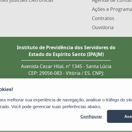
ões Judiciais Eletrônicas
Agenda de Contat
Ações e Program
Contratos
Ouvidoria
Instituto de Previdência dos Servidores do
Estado do Espírito Santo (IPAJM)
Avenida Cezar Hilal, nº 1345 - Santa Lúcia
CEP: 29056-083 - Vitória / ES. CNPJ:
29.986.312/0001-06
Tel.: (27) 3201 3180 / 3202 8131 (recebe
ligação de telefones fixo e celular).
Atendimento presencial deve ser
a melhorar sua experiência de navegação, analisar o tráfego do site
previamente agendado.
zado. Você pode gerenciar suas preferências abaixo.
E-mail:
ipajm@ipajm.es.gov.br
Configurar
Ace