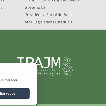
os
Diário Oficial do Espírito Santo
as
Governo ES
Previdência Social do Brasil
Atos Legislativos Estaduais
 e oferecer
itar todos