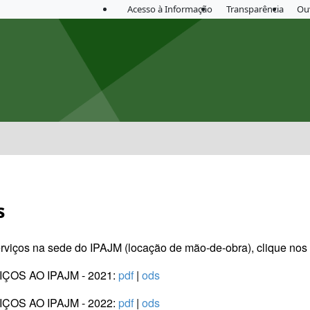
Acesso à Informação
Transparência
Ou
s
rviços na sede do IPAJM (locação de mão-de-obra), clique nos l
OS AO IPAJM - 2021:
pdf
|
ods
OS AO IPAJM - 2022:
pdf
|
ods