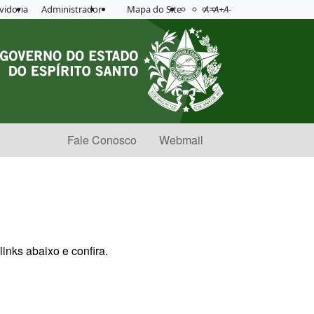
Acessibilidade
Aplicar contraste
vidoria
Administrador
Mapa do Site
A=
A+
A-
Fale Conosco
Webmail
inks abaixo e confira.