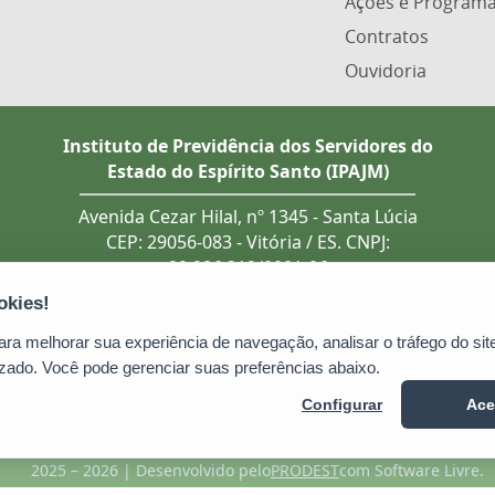
Ações e Program
Contratos
Ouvidoria
Instituto de Previdência dos Servidores do
Estado do Espírito Santo (IPAJM)
Avenida Cezar Hilal, nº 1345 - Santa Lúcia
CEP: 29056-083 - Vitória / ES. CNPJ:
29.986.312/0001-06
Tel.: (27) 3201 3180 / 3202 8131 (recebe
ligação de telefones fixo e celular).
Atendimento presencial deve ser
a melhorar sua experiência de navegação, analisar o tráfego do site
previamente agendado.
zado. Você pode gerenciar suas preferências abaixo.
E-mail:
ipajm@ipajm.es.gov.br
Configurar
Ace
2025 – 2026 | Desenvolvido pelo
PRODEST
com Software Livre.