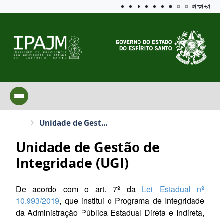
Acessibilida
Aplicar c
A=
A+
A-
Unidade de Gestão de Integridade (UGI)
Unidade de Gestão de
Integridade (UGI)
De acordo com o art. 7º da
Lei Estadual nº
10.993/2019
, que institui o Programa de Integridade
da Administração Pública Estadual Direta e Indireta,