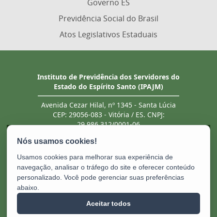
Governo ES
Previdência Social do Brasil
Atos Legislativos Estaduais
Instituto de Previdência dos Servidores do
Estado do Espírito Santo (IPAJM)
Avenida Cezar Hilal, nº 1345 - Santa Lúcia
CEP: 29056-083 - Vitória / ES. CNPJ:
29.986.312/0001-06
Tel.: (27) 3201 3180 / 3202 8131 (recebe ligação
de telefones fixo e celular). Atendimento
presencial deve ser previamente agendado.
Usamos cookies para melhorar sua experiência de
E-mail:
ipajm@ipajm.es.gov.br
navegação, analisar o tráfego do site e oferecer conteúdo
personalizado. Você pode gerenciar suas preferências
abaixo.
Aceitar todos