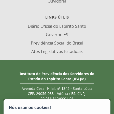
Ouvidoria
LINKS ÚTEIS
Diário Oficial do Espírito Santo
Governo ES
Previdência Social do Brasil
Atos Legislativos Estaduais
Instituto de Previdência dos Servidores do
Estado do Espírito Santo (IPAJM)
Avenida Cezar Hilal, nº 1345 - Santa Lúcia
CEP: 29056-083 - Vitória / ES. CNPJ:
29.986.312/0001-06
Tel.: (27) 3201 3180 / 3202 8131 (recebe ligação
de telefones fixo e celular). Atendimento
presencial deve ser previamente agendado.