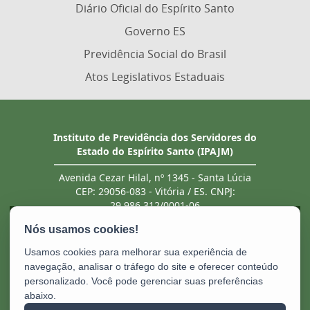
Diário Oficial do Espírito Santo
Governo ES
Previdência Social do Brasil
Atos Legislativos Estaduais
Instituto de Previdência dos Servidores do
Estado do Espírito Santo (IPAJM)
Avenida Cezar Hilal, nº 1345 - Santa Lúcia
CEP: 29056-083 - Vitória / ES. CNPJ:
29.986.312/0001-06
Tel.: (27) 3201 3180 / 3202 8131 (recebe ligação
de telefones fixo e celular). Atendimento
presencial deve ser previamente agendado.
Usamos cookies para melhorar sua experiência de
E-mail:
ipajm@ipajm.es.gov.br
navegação, analisar o tráfego do site e oferecer conteúdo
personalizado. Você pode gerenciar suas preferências
abaixo.