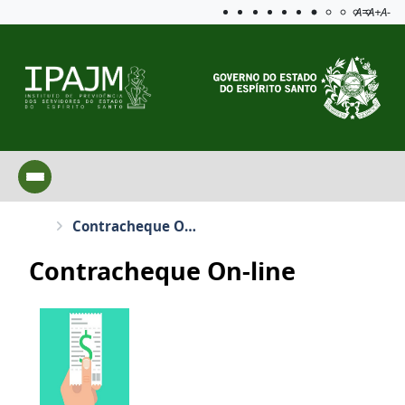
Acessibilida
Aplicar c
A=
A+
A-
Contracheque On-line
Contracheque On-line