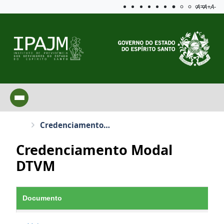
Acessibilida
Aplicar c
A=
A+
A-
Credenciamento Modal DTVM
Credenciamento Modal
DTVM
Documento