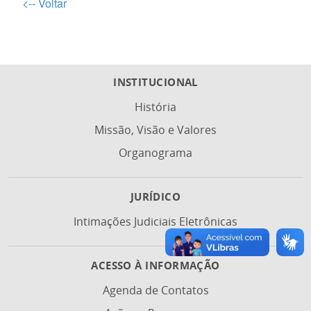
<-- Voltar
Termo de Credenciamento Administrador
Termo - Declaração de Credenciamento Administrador
INSTITUCIONAL
Resolução CA-IPAJM nº 014/2025
História
Missão, Visão e Valores
Relação de documentos referentes à formalização do credenciamen
Organograma
JURÍDICO
Intimações Judiciais Eletrônicas
ACESSO À INFORMAÇÃO
Agenda de Contatos