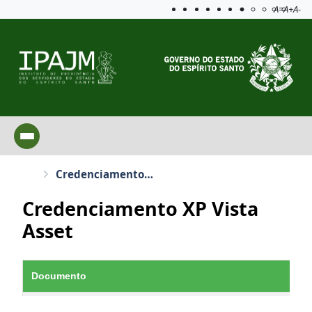
Acessibilida
Aplicar c
A=
A+
A-
Credenciamento XP Vista Asset
Credenciamento XP Vista
Asset
Documento