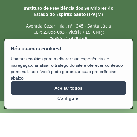
Instituto de Previdência dos Servidores do
Estado do Espírito Santo (IPAJM)
Avenida Cezar Hilal, nº 1345 - Santa Lúcia
CEP: 29056-083 - Vitória / ES. CNPJ:
29.986.312/0001-06
Tel.: (27) 3201 3180 / 3202 8131 (recebe ligação
de telefones fixo e celular). Atendimento
presencial deve ser previamente agendado.
Usamos cookies para melhorar sua experiência de
E-mail:
ipajm@ipajm.es.gov.br
navegação, analisar o tráfego do site e oferecer conteúdo
personalizado. Você pode gerenciar suas preferências
abaixo.
Aceitar todos
Configurar
2025 – 2026 | Desenvolvido pelo
PRODEST
com Software Livre.