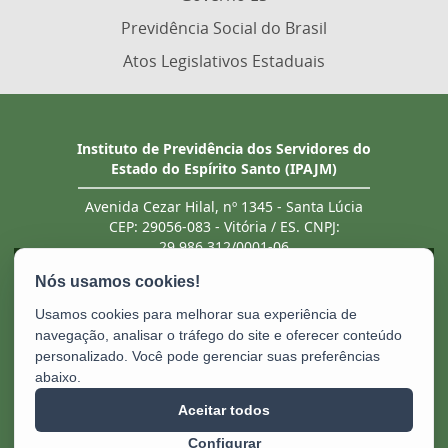
Previdência Social do Brasil
Atos Legislativos Estaduais
Instituto de Previdência dos Servidores do
Estado do Espírito Santo (IPAJM)
Avenida Cezar Hilal, nº 1345 - Santa Lúcia
CEP: 29056-083 - Vitória / ES. CNPJ:
29.986.312/0001-06
Tel.: (27) 3201 3180 / 3202 8131 (recebe ligação
de telefones fixo e celular). Atendimento
presencial deve ser previamente agendado.
Usamos cookies para melhorar sua experiência de
E-mail:
ipajm@ipajm.es.gov.br
navegação, analisar o tráfego do site e oferecer conteúdo
personalizado. Você pode gerenciar suas preferências
abaixo.
Aceitar todos
Configurar