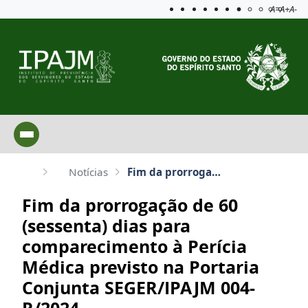
Acessibilida
Aplicar c
A=
A+
A-
Notícias
Fim da prorrogação de 60 (sessenta) dias para comparecimento à Perícia Médica previsto na Portaria C...
Fim da prorrogação de 60
(sessenta) dias para
comparecimento à Perícia
Médica previsto na Portaria
Conjunta SEGER/IPAJM 004-