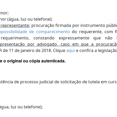
enor;
enor
(água, luz ou telefone)
;
representante:
procuração firmada por instrumento públic
mpossibilidade de comparecimento
do requerente, com f
 requerimento, constando expressamente que não 
esentação por advogado, caso em que a procuração 
R de 11 de janeiro de 2018.
Clique
aqui
e confira a legislação
 o original ou cópia autenticada.
ência de processo judicial de solicitação de tutela em cur
água, luz ou telefone)
;