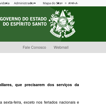
Acessibilidade
Aplicar contraste
vidoria
Administrador
Mapa do Site
A=
A+
A-
Fale Conosco
Webmail
iliares, que precisarem dos serviços da
 sexta-feira, exceto nos feriados nacionais e