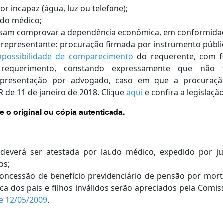
ior incapaz
(água, luz ou telefone)
;
udo médico;
ssam comprovar a dependência econômica, em conformid
representante:
procuração firmada por instrumento públic
mpossibilidade de comparecimento
do requerente, com f
 requerimento, constando expressamente que não 
esentação por advogado, caso em que a procuração 
R de 11 de janeiro de 2018.
Clique
aqui
e confira a legislação
 o original ou cópia autenticada.
s deverá ser atestada por laudo médico, expedido por ju
os;
oncessão de benefício previdenciário de pensão por mort
dos pais e filhos inválidos serão apreciados pela Comissã
de 12/05/2009
.