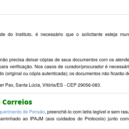
de do Instituto, é necessário que o solicitante esteja mu
não precisa deixar cópias de seus documentos com os atende
ara verificação. Nos casos de curador/procurador é necessári
 (original ou cópia autenticada); os documentos não ficarão 
er Pax, Santa Lúcia, Vitória/ES - CEP 29056-083.
 Correios
querimento de Pensão
,
preen
chê-lo com letra legível e sem ras
ncaminhado ao IPAJM (aos cuidados do Protocolo) junto co