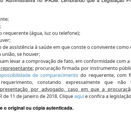
o Administrativa no IPAJM. Lembrando que a Legislação Pre
nte;
;
requerente (água, luz ou telefone);
uver;
o de assistência à saúde em que conste o convivente como 
 união, se houver;
sam levar a comprovação de fato, em conformidade com a
representante:
procuração firmada por instrumento públic
mpossibilidade de comparecimento
do requerente, com f
 requerimento, constando expressamente que não 
esentação por advogado, caso em que a procuração 
R de 11 de janeiro de 2018.
Clique
aqui
e confira a legislação
 o original ou cópia autenticada.