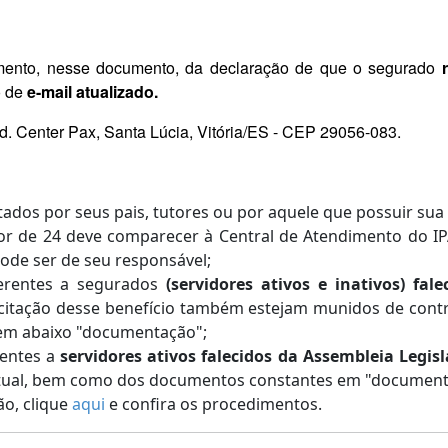
himento, nesse documento, da declaração de que o segurado
o de
e-mail atualizado.
d. Center Pax, Santa Lúcia, Vitória/ES - CEP 29056-083.
dos por seus pais, tutores ou por aquele que possuir sua
r de 24 deve comparecer à Central de Atendimento do I
pode ser de seu responsável;
ferentes a segurados
(servidores ativos e inativos) fal
icitação desse benefício também estejam munidos de contr
tem abaixo "documentação";
rentes a
servidores ativos falecidos da Assembleia Legisl
atual, bem como dos documentos constantes em "document
o, clique
aqui
e confira os procedimentos.