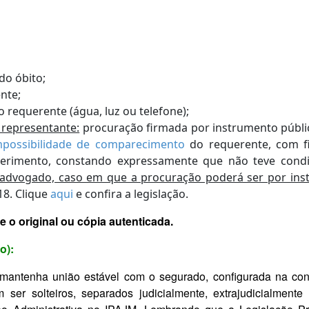
do óbito;
nte;
o requerente
(água, luz ou telefone);
representante:
procuração firmada por instrumento públic
mpossibilidade de comparecimento
do requerente, com fi
uerimento, constando expressamente que não teve cond
dvogado, caso em que a procuração poderá ser por inst
18.
Clique
aqui
e confira a legislação.
 o original ou cópia autenticada.
o):
mantenha união estável com o segurado, configurada na conv
ser solteiros, separados judicialmente, extrajudicialmente