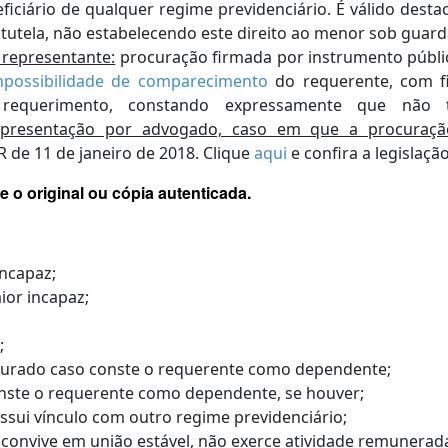
iciário de qualquer regime previdenciário. É válido desta
tela, não estabelecendo este direito ao menor sob guard
representante:
procuração firmada por instrumento públic
mpossibilidade de comparecimento
do requerente, com f
 requerimento, constando expressamente que não 
esentação por advogado, caso em que a procuração 
R de 11 de janeiro de 2018.
Clique
aqui
e confira a legislação
 o original ou cópia autenticada.
incapaz;
ior incapaz;
;
gurado caso conste o requerente como dependente;
onste o requerente como dependente, se houver;
sui vínculo com outro regime previdenciário;
convive em união estável, não exerce atividade remunerada