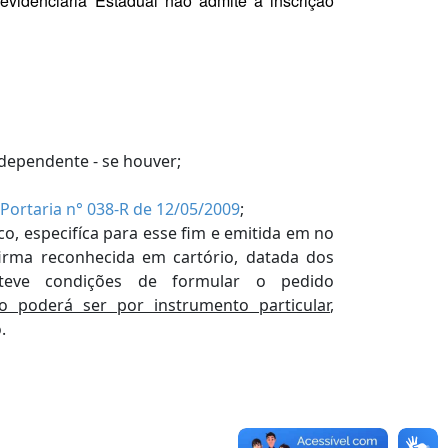
videnciária Estadual não admite a inscrição
dependente - se houver;
Portaria n° 038-R de 12/05/2009
;
o, especifíca para esse fim e emitida em no
irma reconhecida em cartório, datada dos
teve condições de formular o pedido
poderá ser por instrumento particular
,
.