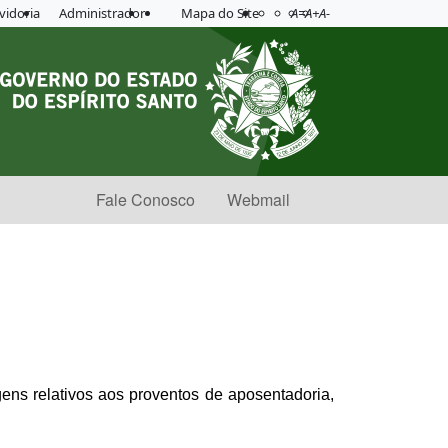
Acessibilidade
Aplicar contraste
vidoria
Administrador
Mapa do Site
A=
A+
A-
Fale Conosco
Webmail
gens relativos aos proventos de aposentadoria,