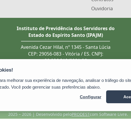
Ouvidoria
Instituto de Previdência dos Servidores do
Estado do Espírito Santo (IPAJM)
Avenida Cezar Hilal, nº 1345 - Santa Lúcia
CEP: 29056-083 - Vitória / ES. CNPJ:
29.986.312/0001-06
Tel.: (27) 3201 3180 / 3202 8131 (recebe
ligação de telefones fixo e celular).
Atendimento presencial deve ser
a melhorar sua experiência de navegação, analisar o tráfego do site
previamente agendado.
zado. Você pode gerenciar suas preferências abaixo.
E-mail:
ipajm@ipajm.es.gov.br
Configurar
Ace
2025 – 2026 | Desenvolvido pelo
PRODEST
com Software Livre.